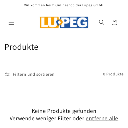
Direkt
Willkommen beim Onlineshop der Lupeg GmbH
zum
Inhalt
Warenkorb
K
Produkte
a
t
Filtern und sortieren
0 Produkte
e
g
o
Keine Produkte gefunden
r
Verwende weniger Filter oder
entferne alle
i