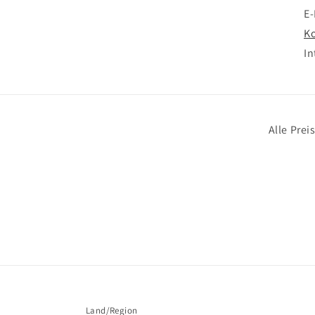
E-
Ko
In
Alle Prei
Land/Region