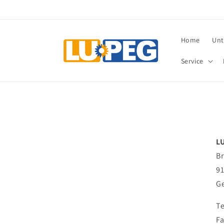
Direkt
zum
Inhalt
Home
Un
Service
L
B
91
G
Te
Fa