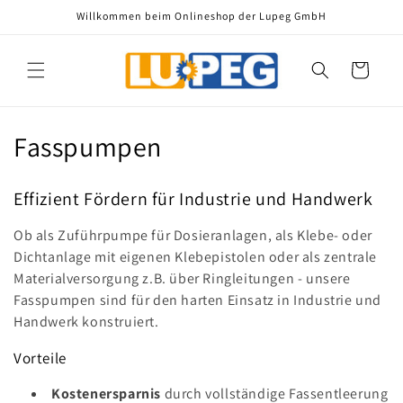
Direkt
Willkommen beim Onlineshop der Lupeg GmbH
zum
Inhalt
Warenkorb
K
Fasspumpen
a
Effizient Fördern für Industrie und Handwerk
t
Ob als Zuführpumpe für Dosieranlagen, als Klebe- oder
e
Dichtanlage mit eigenen Klebepistolen oder als zentrale
g
Materialversorgung z.B. über Ringleitungen - unsere
Fasspumpen sind für den harten Einsatz in Industrie und
o
Handwerk konstruiert.
r
Vorteile
i
Kostenersparnis
durch vollständige Fassentleerung