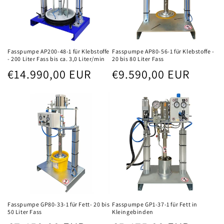
Fasspumpe AP200-48-1 für Klebstoffe
Fasspumpe AP80-56-1 für Klebstoffe -
- 200 Liter Fass bis ca. 3,0 Liter/min
20 bis 80 Liter Fass
Normaler
Normaler
€14.990,00 EUR
€9.590,00 EUR
Preis
Preis
Fasspumpe GP80-33-1 für Fett- 20 bis
Fasspumpe GP1-37-1 für Fett in
50 Liter Fass
Kleingebinden
Normaler
Normaler