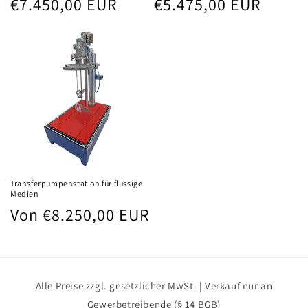
€7.450,00 EUR
€5.475,00 EUR
Preis
Preis
Transferpumpenstation für flüssige
Medien
Normaler
Von €8.250,00 EUR
Preis
Alle Preise zzgl. gesetzlicher MwSt. | Verkauf nur an
Gewerbetreibende (§ 14 BGB)